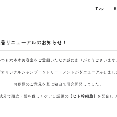
Top
S
商品リニューアルのお知らせ！
いつも六本木美容室をご愛顧いただき誠にありがとうございます
店オリジナルシャンプー＆トリートメントが
リニューアル
しまし
お客様のご意見を基に独自で研究開発しました。
成分で頭皮・髪を優しくケアし話題の【
ヒト幹細胞
】を配合し