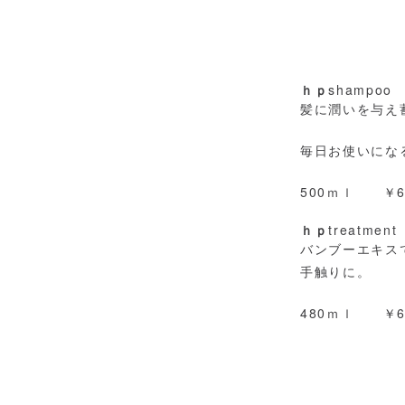
ｈｐ
shampoo
髪に潤いを与え
毎日お使いにな
500ｍｌ ￥6
ｈｐ
treatment
バンブーエキス
手触りに。
480ｍｌ ￥6