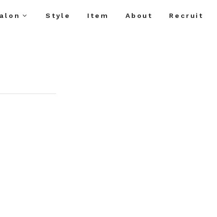
alon
Style
Item
About
Recruit
曜日